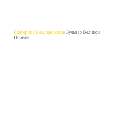
Екатерина Владимировна
Бульвар Великой
Победы
“Выражаю огромную благодарность компании
Проф Ремонт 61! Заказали ремонт ванной
комнаты. Работа была сделана быстро,
качественно, без каких-либо нареканий! У
бригады Ильи золотые руки! Это единственные
мастера, которых я могу смело рекомендовать
друзьям и знакомым.“