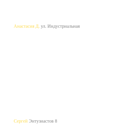
Анастасия Д.
ул. Индустриальная
“Знакомый посоветовал эту фирму. Связался с
ними, обрисовал проблему. Цены на работы
утвердили, правда были незначительные
расхождения . Так в целом все устроило, видно,
что не в первый раз ремонтные работы
выполняют. Вообщем доволен не то слово.
Спасибо Профремонту 61 за отличную работу!”
Сергей
Энтузиастов 8