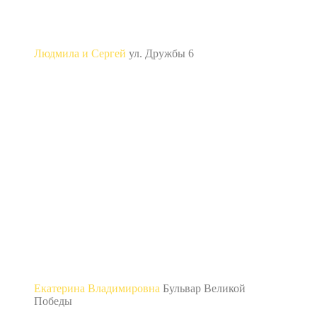
Людмила и Сергей
ул. Дружбы 6
“Проводили ремонт нашей кухни. На протяжении
всего времени мастера были дружественными и
вежливыми, большое им спасибо за такое
отношение! Ремонт проходил строго по графику,
однако вышла задержка на завершающем этапе
ремонта, но ничего страшного, я все равно очень
довольна результатом!“
Екатерина Владимировна
Бульвар Великой
Победы